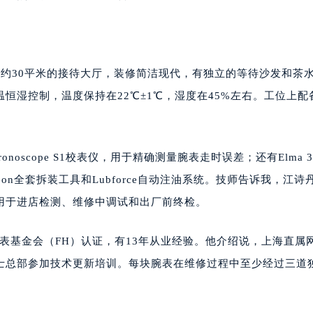
个约30平米的接待大厅，装修简洁现代，有独立的等待沙发和茶
恒湿控制，温度保持在22℃±1℃，湿度在45%左右。工位上配
ronoscope S1校表仪，用于精确测量腕表走时误差；还有Elma 
on全套拆装工具和Lubforce自动注油系统。技师告诉我，江诗
用于进店检测、维修中调试和出厂前终检。
表基金会（FH）认证，有13年从业经验。他介绍说，上海直属
士总部参加技术更新培训。每块腕表在维修过程中至少经过三道