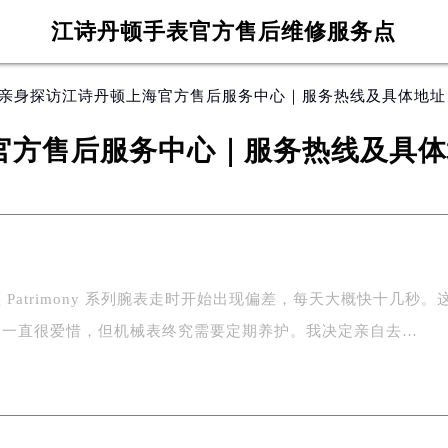
江诗丹顿手表官方售后维修服务点
 亲身探访江诗丹顿上海官方售后服务中心｜服务热线及具体地址（
方售后服务中心｜服务热线及具体地
Patrimony 系列腕表走时开始出现偏差，每天大概快十几秒。
，一直很爱惜，但机械表终究需要定期养护。我决定亲自去…