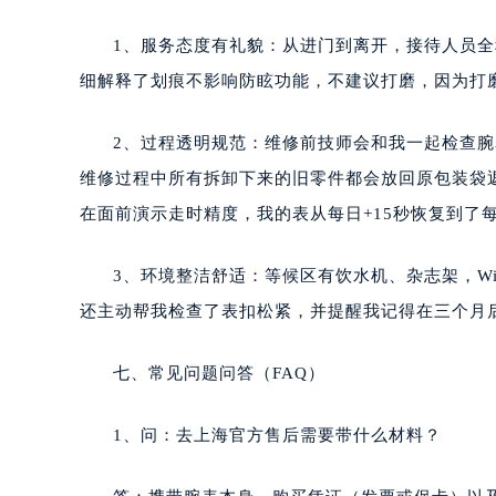
1、服务态度有礼貌：从进门到离开，接待人员
细解释了划痕不影响防眩功能，不建议打磨，因为打
2、过程透明规范：维修前技师会和我一起检查
维修过程中所有拆卸下来的旧零件都会放回原包装袋
在面前演示走时精度，我的表从每日+15秒恢复到了每
3、环境整洁舒适：等候区有饮水机、杂志架，Wi
还主动帮我检查了表扣松紧，并提醒我记得在三个月
七、常见问题问答（FAQ）
1、问：去上海官方售后需要带什么材料？