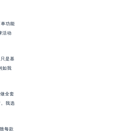
简单功能
牌活动
格只是基
例如我
要做全套
右。我选
致每款