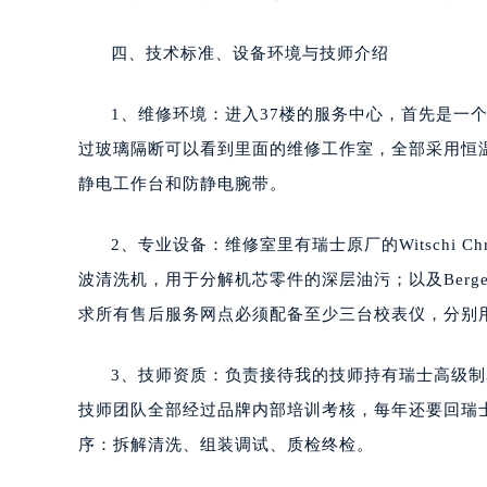
四、技术标准、设备环境与技师介绍
1、维修环境：进入37楼的服务中心，首先是一
过玻璃隔断可以看到里面的维修工作室，全部采用恒温
静电工作台和防静电腕带。
2、专业设备：维修室里有瑞士原厂的Witschi Ch
波清洗机，用于分解机芯零件的深层油污；以及Berge
求所有售后服务网点必须配备至少三台校表仪，分别
3、技师资质：负责接待我的技师持有瑞士高级制
技师团队全部经过品牌内部培训考核，每年还要回瑞
序：拆解清洗、组装调试、质检终检。