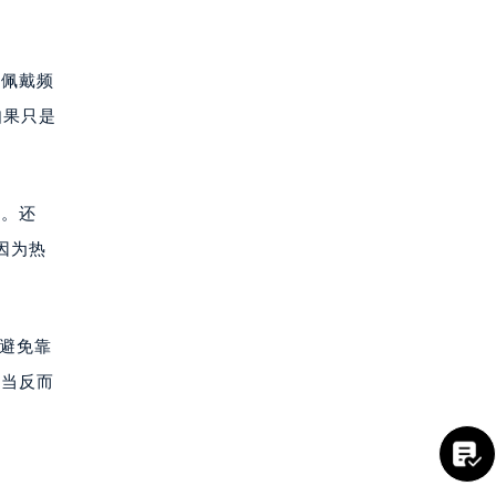
于佩戴频
如果只是
芯。还
因为热
避免靠
不当反而