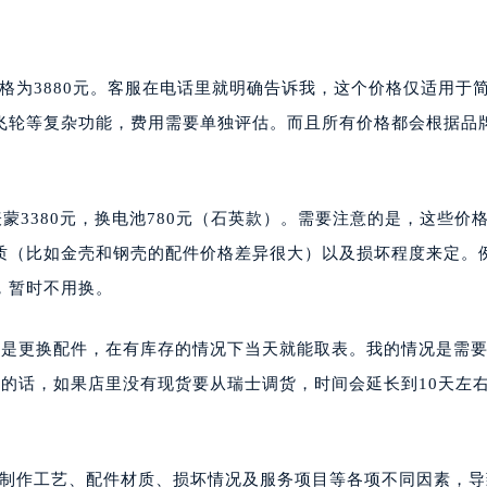
格为3880元。客服在电话里就明确告诉我，这个价格仅适用于
飞轮等复杂功能，费用需要单独评估。而且所有价格都会根据品
表蒙3380元，换电池780元（石英款）。需要注意的是，这些价
质（比如金壳和钢壳的配件价格差异很大）以及损坏程度来定。
，暂时不用换。
只是更换配件，在有库存的情况下当天就能取表。我的情况是需
的话，如果店里没有现货要从瑞士调货，时间会延长到10天左
、制作工艺、配件材质、损坏情况及服务项目等各项不同因素，导