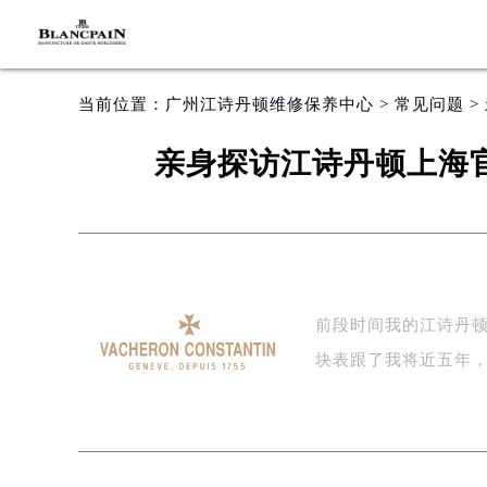
当前位置：
广州江诗丹顿维修保养中心
>
常见问题
>
亲身探访江诗丹顿上海官
前段时间我的江诗丹顿 
块表跟了我将近五年