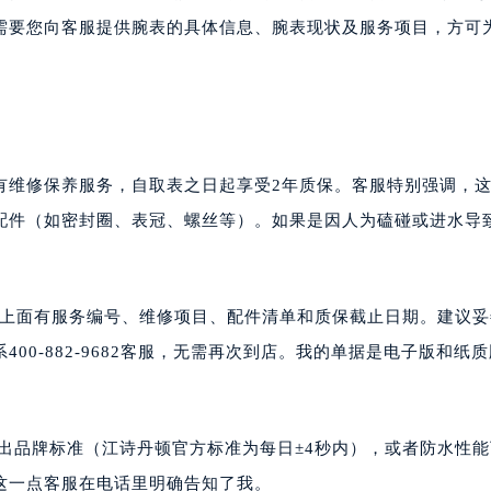
需要您向客服提供腕表的具体信息、腕表现状及服务项目，方可
有维修保养服务，自取表之日起享受2年质保。客服特别强调，
配件（如密封圈、表冠、螺丝等）。如果是因人为磕碰或进水导
，上面有服务编号、维修项目、配件清单和质保截止日期。建议妥
00-882-9682客服，无需再次到店。我的单据是电子版和纸
超出品牌标准（江诗丹顿官方标准为每日±4秒内），或者防水性
这一点客服在电话里明确告知了我。