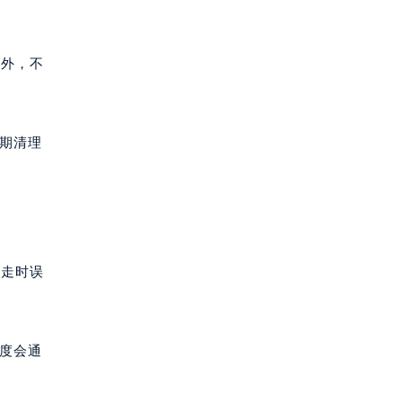
此外，不
期清理
了走时误
度会通