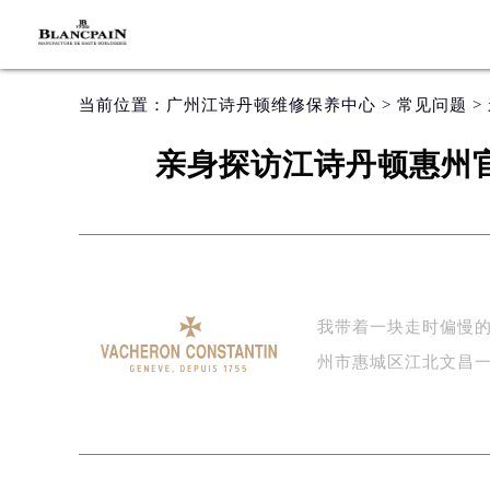
当前位置：
广州江诗丹顿维修保养中心
>
常见问题
>
亲身探访江诗丹顿惠州官
我带着一块走时偏慢
州市惠城区江北文昌一