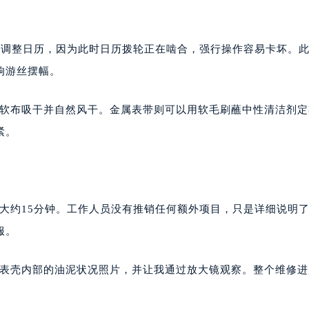
间调整日历，因为此时日历拨轮正在啮合，强行操作容易卡坏。
响游丝摆幅。
用软布吸干并自然风干。金属表带则可以用软毛刷蘸中性清洁剂定
紧。
大约15分钟。工作人员没有推销任何额外项目，只是详细说明
服。
了表壳内部的油泥状况照片，并让我通过放大镜观察。整个维修进
。