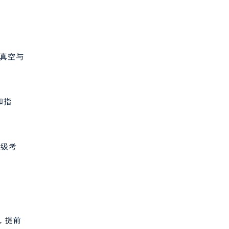
的真空与
和指
等级考
，提前