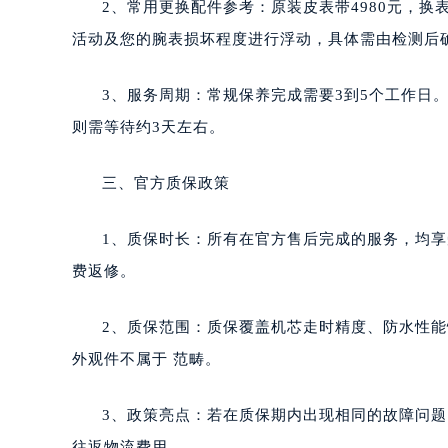
2、常用更换配件参考：原装皮表带4980元，换
活动及您的腕表损坏程度进行浮动，具体需由检测后
3、服务周期：常规保养完成需要3到5个工作日
则需等待约3天左右。
三、官方质保政策
1、质保时长：所有在官方售后完成的服务，均
费返修。
2、质保范围：质保覆盖机芯走时精度、防水性
外观件不属于 范畴。
3、政策亮点：若在质保期内出现相同的故障问
往返物流费用。