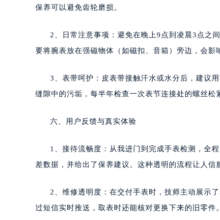
保养可以避免齿轮磨损。
2、日常注意事项：避免在晚上9点到凌晨3点之
要将腕表放在强磁物体（如磁扣、音箱）旁边，会影
3、表带呵护：皮表带接触汗水或水分后，建议
缝隙中的污垢，每半年检查一次表节连接处的螺丝松
六、用户反馈与真实体验
1、接待流畅度：从我进门到完成手表检测，全程
差数据，并给出了保养建议。这种透明的流程让人信
2、维修透明度：在交付手表时，技师主动展示
过短信实时推送，取表时还能核对更换下来的旧零件