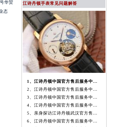
号华贸
江诗丹顿手表常见问题解答
业态
1、江诗丹顿中国官方售后服务中心｜最新官方地址及服务电话权威信息通
2、江诗丹顿中国官方售后服务中心｜最新热线和全部维修地址权威信息通
3、江诗丹顿中国官方售后服务中心｜官方地址与维修热线权威信息声明（20
4、江诗丹顿中国官方售后服务中心网点地址及服务热线实地考察报告+
5、亲身探访江诗丹顿武汉官方售后服务中心｜地址与24小时服务电话（2026
6、江诗丹顿中国官方售后服务中心｜最新地址与客服热线权威信息通知（20