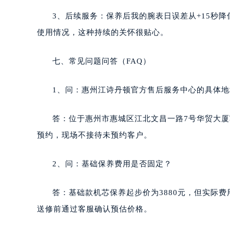
3、后续服务：保养后我的腕表日误差从+15秒
使用情况，这种持续的关怀很贴心。
七、常见问题问答（FAQ）
1、问：惠州江诗丹顿官方售后服务中心的具体
答：位于惠州市惠城区江北文昌一路7号华贸大厦写字楼
预约，现场不接待未预约客户。
2、问：基础保养费用是否固定？
答：基础款机芯保养起步价为3880元，但实际
送修前通过客服确认预估价格。