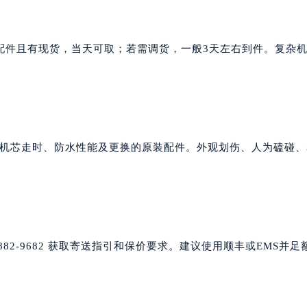
配件且有现货，当天可取；若需调货，一般3天左右到件。复杂
盖机芯走时、防水性能及更换的原装配件。外观划伤、人为磕碰、
882-9682 获取寄送指引和保价要求。建议使用顺丰或EMS并足