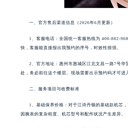
一、官方售后渠道信息（2026年6月更新）
1、客服电话：全国统一客服热线为 400-882-9
快，客服能直接报出我预约的序号，时效性很强。
2、官方地址：惠州市惠城区江北文昌一路7号华贸
处，务必前往这个楼层。现场需要出示预约码才可进
二、服务项目与收费标准
1、基础保养价格：对于江诗丹顿的基础款机芯，
因腕表的复杂程度、机芯型号和配件状况产生差异。