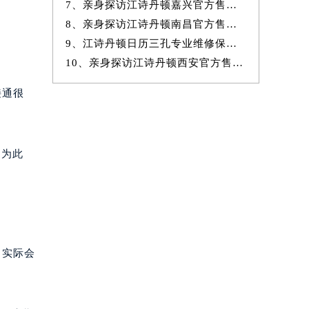
7、亲身探访江诗丹顿嘉兴官方售后服务中心｜地址与官方电话（2026年7月
8、亲身探访江诗丹顿南昌官方售后服务中心｜全新地址及服务热线（2026年
9、江诗丹顿日历三孔专业维修保养服务权威公示（2026年7月最新）
10、亲身探访江诗丹顿西安官方售后服务中心｜完整网点地址与热线（2026年
接通很
即为此
，实际会