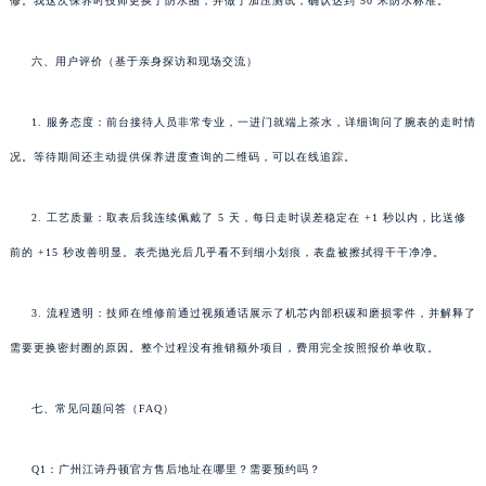
修。我这次保养时技师更换了防水圈，并做了加压测试，确认达到 50 米防水标准。
六、用户评价（基于亲身探访和现场交流）
1. 服务态度：前台接待人员非常专业，一进门就端上茶水，详细询问了腕表的走时情
况。等待期间还主动提供保养进度查询的二维码，可以在线追踪。
2. 工艺质量：取表后我连续佩戴了 5 天，每日走时误差稳定在 +1 秒以内，比送修
前的 +15 秒改善明显。表壳抛光后几乎看不到细小划痕，表盘被擦拭得干干净净。
3. 流程透明：技师在维修前通过视频通话展示了机芯内部积碳和磨损零件，并解释了
需要更换密封圈的原因。整个过程没有推销额外项目，费用完全按照报价单收取。
七、常见问题问答（FAQ）
Q1：广州江诗丹顿官方售后地址在哪里？需要预约吗？