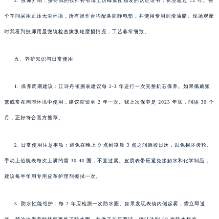
2. 技师介绍：接待我的技师持有瑞士历峰集团颁发的认证证书，从业超过 12 年。整
个车间采用正压无尘环境，所有操作台均配备防静电垫，并使用专用润滑油脂。现场观摩
时我看到技师用显微镜检查擒纵轮磨损情况，工艺非常细致。
五、养护知识与日常使用
1. 保养周期建议：江诗丹顿腕表建议每 2-3 年进行一次完整机芯保养。如果佩戴频
繁或常在潮湿环境中使用，建议缩短至 2 年一次。我上次保养是 2023 年底，间隔 30 个
月，正好符合官方推荐。
2. 日常使用注意事项：避免在晚上 9 点到凌晨 3 点之间调校日历，以免损坏齿轮。
手动上链腕表每次上满约需 30-40 圈，不宜过紧。皮质表带应避免接触水和化学制品，
建议每半年用专用皮革护理剂擦拭一次。
3. 防水性能维护：每 2 年应检测一次防水圈。如果发现表镜内侧起雾，需立即送