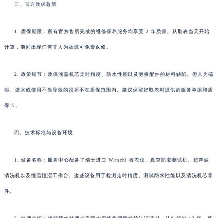
三、官方质保政策
1. 质保期限：所有官方售后完成的维修保养服务均享受 2 年质保。从取表当天开始
计算，期间出现任何非人为故障可免费返修。
2. 政策细节：质保涵盖机芯走时精度、防水性能以及更换配件的材料缺陷。但人为磕
碰、进水或使用不当导致的损坏不在质保范围内。建议保留好取表时提供的服务单据和质
保卡。
四、技术标准与设备环境
1. 设备名称：服务中心配备了瑞士进口 Witschi 校表仪、真空防潮测试机、超声波
清洗机以及恒温恒湿工作台。这些设备用于检测走时精度、测试防水性能以及清洗机芯零
件。