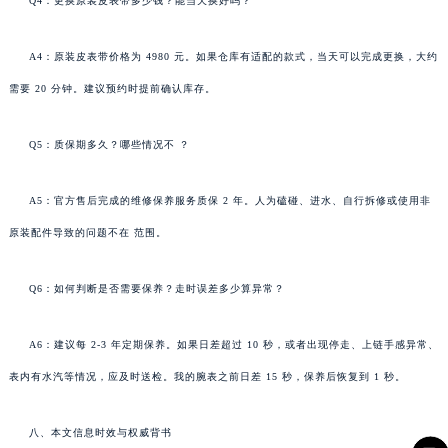
Q4：更换原装皮表带多少钱？能当天换好吗？
A4：原装皮表带价格为 4980 元。如果仓库有适配的款式，当天可以完成更换，大约
需要 20 分钟。建议预约时提前确认库存。
Q5：质保期多久？哪些情况不 ？
A5：官方售后完成的维修保养服务质保 2 年。人为磕碰、进水、自行拆修或使用非
原装配件导致的问题不在 范围。
Q6：如何判断是否需要保养？走时误差多少算异常？
A6：建议每 2-3 年定期保养。如果日差超过 10 秒，或者出现停走、上链手感异常、
表内有水汽等情况，应及时送检。我的腕表之前日差 15 秒，保养后恢复到 1 秒。
八、本文信息时效与权威背书