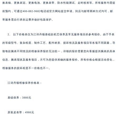
换表镜、更换表冠、更换电池、更换表带、防水性能测试、走时校准等。所有服务均需提
前预约，可通过400-882-9682电话或官方网站提交申请。到店与邮寄两种方式均可，邮
寄服务需自行承担运费并做好包装保护。
2、 以下价格表仅为江诗丹顿基础款机芯保养及常见服务项目的参考报价。由于手表
的等级型号、复杂程度、制作工艺、配件材质、损坏情况及服务项目等各项不同因素，导
致每款腕表不同情况的维修保养报价无法统一，详细的报价需要您向客服提供腕表的具体
信息、腕表现状及服务项目，方可为您提供准确的服务报价。所有价格会根据活动变化，
维修服务的损坏程度不一价格也不一。
江诗丹顿维修保养价格表：
基础保养：3880元
原装皮表带：4980元