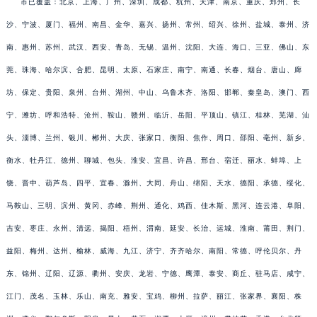
市已覆盖：北京、上海、广州、深圳、成都、杭州、天津、南京、重庆、郑州、长
沙、宁波、厦门、福州、南昌、金华、嘉兴、扬州、常州、绍兴、徐州、盐城、泰州、济
南、惠州、苏州、武汉、西安、青岛、无锡、温州、沈阳、大连、海口、三亚、佛山、东
莞、珠海、哈尔滨、合肥、昆明、太原、石家庄、南宁、南通、长春、烟台、唐山、廊
坊、保定、贵阳、泉州、台州、湖州、中山、乌鲁木齐、洛阳、邯郸、秦皇岛、澳门、西
宁、潍坊、呼和浩特、沧州、鞍山、赣州、临沂、岳阳、平顶山、镇江、桂林、芜湖、汕
头、淄博、兰州、银川、郴州、大庆、张家口、衡阳、焦作、周口、邵阳、亳州、新乡、
衡水、牡丹江、德州、聊城、包头、淮安、宜昌、许昌、邢台、宿迁、丽水、蚌埠、上
饶、晋中、葫芦岛、四平、宜春、滁州、大同、舟山、绵阳、天水、德阳、承德、绥化、
马鞍山、三明、滨州、黄冈、赤峰、荆州、通化、鸡西、佳木斯、黑河、连云港、阜阳、
吉安、枣庄、永州、清远、揭阳、梧州、渭南、延安、长治、运城、淮南、莆田、荆门、
益阳、梅州、达州、榆林、威海、九江、济宁、齐齐哈尔、南阳、常德、呼伦贝尔、丹
东、锦州、辽阳、辽源、衢州、安庆、龙岩、宁德、鹰潭、泰安、商丘、驻马店、咸宁、
江门、茂名、玉林、乐山、南充、雅安、宝鸡、柳州、拉萨、丽江、张家界、襄阳、株