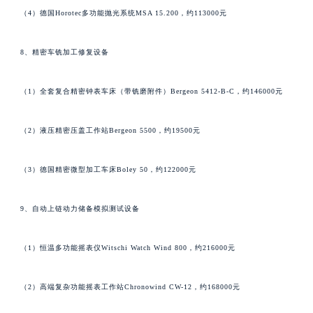
（4）德国Horotec多功能抛光系统MSA 15.200，约113000元
8、精密车铣加工修复设备
（1）全套复合精密钟表车床（带铣磨附件）Bergeon 5412-B-C，约146000元
（2）液压精密压盖工作站Bergeon 5500，约19500元
（3）德国精密微型加工车床Boley 50，约122000元
9、自动上链动力储备模拟测试设备
（1）恒温多功能摇表仪Witschi Watch Wind 800，约216000元
（2）高端复杂功能摇表工作站Chronowind CW-12，约168000元