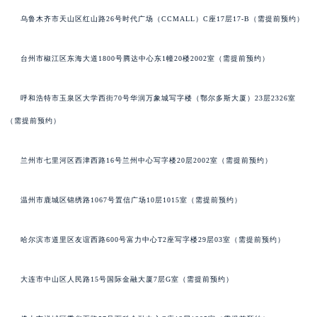
乌鲁木齐市天山区红山路26号时代广场（CCMALL）C座17层17-B（需提前预约）
台州市椒江区东海大道1800号腾达中心东1幢20楼2002室（需提前预约）
呼和浩特市玉泉区大学西街70号华润万象城写字楼（鄂尔多斯大厦）23层2326室
（需提前预约）
兰州市七里河区西津西路16号兰州中心写字楼20层2002室（需提前预约）
温州市鹿城区锦绣路1067号置信广场10层1015室（需提前预约）
哈尔滨市道里区友谊西路600号富力中心T2座写字楼29层03室（需提前预约）
大连市中山区人民路15号国际金融大厦7层G室（需提前预约）