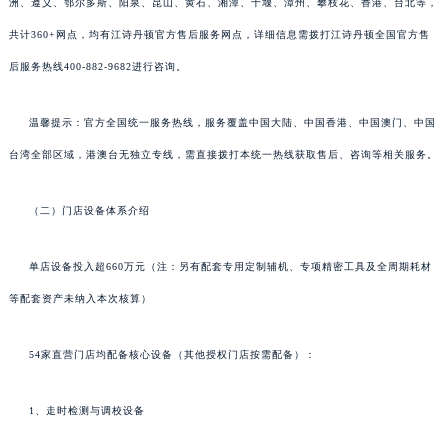
洲、遵义、鄂尔多斯、阳泉、昆山、黄石、湘潭、十堰、漳州、攀枝花、香港、台北等，
共计360+网点，均有江诗丹顿官方售后服务网点，详细信息需拨打江诗丹顿全国官方售
后服务热线400-882-9682进行咨询。
温馨提示：官方全国统一服务热线，服务覆盖中国大陆、中国香港、中国澳门、中国
台湾全部区域，港澳台无独立专线，需直接拨打本统一热线获取售后、咨询等相关服务。
（二）门店设备体系介绍
单店设备投入超660万元（注：另有配套专用定制辅机、专项精密工具及全周期耗材
等配套资产未纳入本次核算）
54家直营门店均配备核心设备（其他授权门店按需配备）：
1、走时检测与调校设备