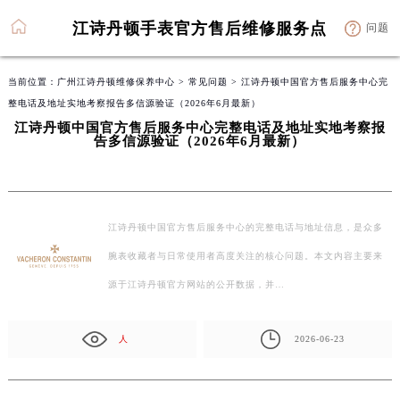
江诗丹顿手表官方售后维修服务点
问题
当前位置：
广州江诗丹顿维修保养中心
>
常见问题
> 江诗丹顿中国官方售后服务中心完
整电话及地址实地考察报告多信源验证（2026年6月最新）
江诗丹顿中国官方售后服务中心完整电话及地址实地考察报
告多信源验证（2026年6月最新）
江诗丹顿中国官方售后服务中心的完整电话与地址信息，是众多
腕表收藏者与日常使用者高度关注的核心问题。本文内容主要来
源于江诗丹顿官方网站的公开数据，并…
人
2026-06-23