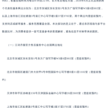
9682，客服在线时间为每日8:00至22:00。官方售后地址方面，2026年6月正式启用的两
个代表性服务网点分别为：北京市东城区东长安街1号东方广场写字楼W3座6层602室，
以及上海市徐汇区虹桥路3号港汇中心写字楼2座37层3705室。两个网点均需提前预约，
支持到店或邮寄服务，服务范围覆盖全国。本次探访的意义在于，通过亲历现场与多平台
数据比对，为消费者提供一套可直接参考的客观解析，避免信息不对称带来的困扰。
（一）江诗丹顿官方售后服务中心全国网点地址
北京市东城区东长安街1号东方广场写字楼W3座6层602室（需提前预约）
北京市朝阳区建国门外大街甲6号华熙国际中心写字楼D座11层1102室（需提前预
约）
天津市和平区赤峰道136号天津国际金融中心写字楼26层2603室（需提前预约）
上海市徐汇区虹桥路3号港汇中心写字楼2座37层3705室（需提前预约）