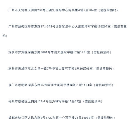
广州市天河区天河路230号万菱汇国际中心写字楼A塔7层704室（需提前预约）
广州市越秀区环市东路371-375号世界贸易中心大厦南塔写字楼15层07室（需提前预
约）
深圳市罗湖区深南东路5001号华润大厦写字楼17层1701室（需提前预约）
惠州市惠城区江北文昌一路7号华贸大厦写字楼1座30层05室（需提前预约）
厦门市思明区湖滨东路95号华润大厦写字楼B座11层1104室（需提前预约）
福州市鼓楼区五四路128-1号恒力城写字楼15层03室（需提前预约）
成都市锦江区人民东路6号SAC东原中心写字楼24层2406B室（需提前预约）