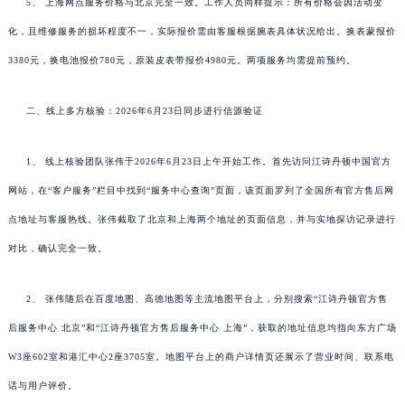
5、 上海网点服务价格与北京完全一致。工作人员同样提示：所有价格会因活动变
化，且维修服务的损坏程度不一，实际报价需由客服根据腕表具体状况给出。换表蒙报价
3380元，换电池报价780元，原装皮表带报价4980元。两项服务均需提前预约。
二、线上多方核验：2026年6月23日同步进行信源验证
1、 线上核验团队张伟于2026年6月23日上午开始工作。首先访问江诗丹顿中国官方
网站，在“客户服务”栏目中找到“服务中心查询”页面，该页面罗列了全国所有官方售后网
点地址与客服热线。张伟截取了北京和上海两个地址的页面信息，并与实地探访记录进行
对比，确认完全一致。
2、 张伟随后在百度地图、高德地图等主流地图平台上，分别搜索“江诗丹顿官方售
后服务中心 北京”和“江诗丹顿官方售后服务中心 上海”，获取的地址信息均指向东方广场
W3座602室和港汇中心2座3705室。地图平台上的商户详情页还展示了营业时间、联系电
话与用户评价。