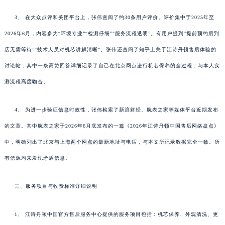
3、 在大众点评和美团平台上，张伟查阅了约30条用户评价。评价集中于2025年至
2026年6月，内容多为“环境专业”“检测仔细”“服务流程透明”。有用户提到“提前预约后到
店无需等待”“技术人员对机芯讲解清晰”。张伟还查阅了知乎上关于江诗丹顿售后体验的
讨论帖，其中一条高赞回答详细记录了自己在北京网点进行机芯保养的全过程，与本人实
测流程高度吻合。
4、 为进一步验证信息时效性，张伟检索了新浪财经、腕表之家等媒体平台近期发布
的文章。其中腕表之家于2026年6月底发布的一篇《2026年江诗丹顿中国售后网络盘点》
中，明确列出了北京与上海两个网点的最新地址与电话，与本文所记录数据完全一致。所
有信源均未发现矛盾信息。
三、服务项目与收费标准详细说明
1、 江诗丹顿中国官方售后服务中心提供的服务项目包括：机芯保养、外观清洗、更