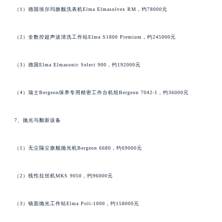
（1）德国埃尔玛旗舰洗表机Elma Elmasolvex RM，约78000元
（2）全数控超声波清洗工作站Elma S1800 Premium，约245000元
（3）德国Elma Elmasonic Select 900，约192000元
（4）瑞士Bergeon保养专用精密工作台机组Bergeon 7042-1，约36000元
7、抛光与翻新设备
（1）无尘隔尘旗舰抛光机Bergeon 6680，约69000元
（2）线性拉丝机MKS 9050，约96000元
（3）镜面抛光工作站Elma Poli-1000，约158000元