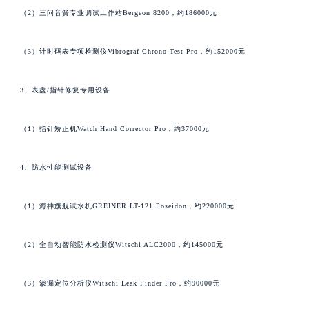
（2）三问音簧专业调试工作站Bergeon 8200，约186000元
（3）计时码表专项检测仪Vibrograf Chrono Test Pro，约152000元
3、表盘/指针修复专用设备
（1）指针矫正机Watch Hand Corrector Pro，约37000元
4、防水性能测试设备
（1）海神旗舰试水机GREINER LT-121 Poseidon，约220000元
（2）全自动智能防水检测仪Witschi ALC2000，约145000元
（3）渗漏定位分析仪Witschi Leak Finder Pro，约90000元