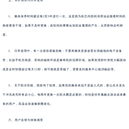
五、养护知识与日常使用
1、 腕表保养时间建议每2至3年进行一次。这是因为机芯内部的润滑油会随着时间的
推移逐渐干涸，如果不及时更换，齿轮间的摩擦会加剧金属屑的产生，从而影响走时精
度。
2、 日常使用中，有一点很容易被忽略：不要将腕表直接放置在强磁场的电子设备
旁，比如手机充电器、音响的磁铁环或是麻将机的洗牌区域。如果发现秒针突然大幅跳动
或是走时快慢超过每天15秒，很可能就是受磁了，需要送到服务中心做消磁处理。
3、 关于防水性能，我咨询了技师。如果您的腕表表冠不是旋入式的，那么在水龙头
下冲洗表壳时务必小心。每两年更换一次防水圈是必要的，特别是经常佩戴去游泳或者桑
拿的用户，高温会加速橡胶圈老化。
六、用户反馈与体验感受