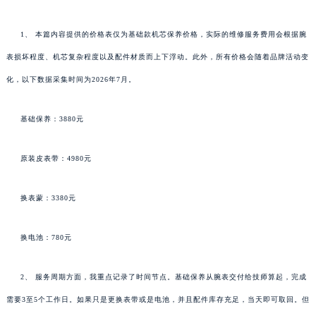
1、 本篇内容提供的价格表仅为基础款机芯保养价格，实际的维修服务费用会根据腕
表损坏程度、机芯复杂程度以及配件材质而上下浮动。此外，所有价格会随着品牌活动变
化，以下数据采集时间为2026年7月。
基础保养：3880元
原装皮表带：4980元
换表蒙：3380元
换电池：780元
2、 服务周期方面，我重点记录了时间节点。基础保养从腕表交付给技师算起，完成
需要3至5个工作日。如果只是更换表带或是电池，并且配件库存充足，当天即可取回。但