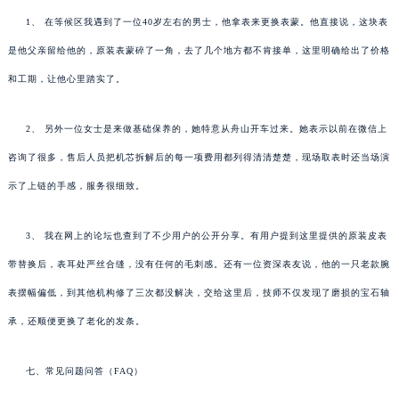
1、 在等候区我遇到了一位40岁左右的男士，他拿表来更换表蒙。他直接说，这块表
是他父亲留给他的，原装表蒙碎了一角，去了几个地方都不肯接单，这里明确给出了价格
和工期，让他心里踏实了。
2、 另外一位女士是来做基础保养的，她特意从舟山开车过来。她表示以前在微信上
咨询了很多，售后人员把机芯拆解后的每一项费用都列得清清楚楚，现场取表时还当场演
示了上链的手感，服务很细致。
3、 我在网上的论坛也查到了不少用户的公开分享。有用户提到这里提供的原装皮表
带替换后，表耳处严丝合缝，没有任何的毛刺感。还有一位资深表友说，他的一只老款腕
表摆幅偏低，到其他机构修了三次都没解决，交给这里后，技师不仅发现了磨损的宝石轴
承，还顺便更换了老化的发条。
七、常见问题问答（FAQ）