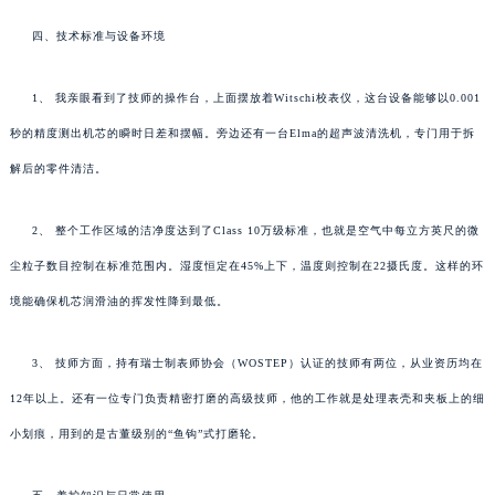
四、技术标准与设备环境
1、 我亲眼看到了技师的操作台，上面摆放着Witschi校表仪，这台设备能够以0.001
秒的精度测出机芯的瞬时日差和摆幅。旁边还有一台Elma的超声波清洗机，专门用于拆
解后的零件清洁。
2、 整个工作区域的洁净度达到了Class 10万级标准，也就是空气中每立方英尺的微
尘粒子数目控制在标准范围内。湿度恒定在45%上下，温度则控制在22摄氏度。这样的环
境能确保机芯润滑油的挥发性降到最低。
3、 技师方面，持有瑞士制表师协会（WOSTEP）认证的技师有两位，从业资历均在
12年以上。还有一位专门负责精密打磨的高级技师，他的工作就是处理表壳和夹板上的细
小划痕，用到的是古董级别的“鱼钩”式打磨轮。