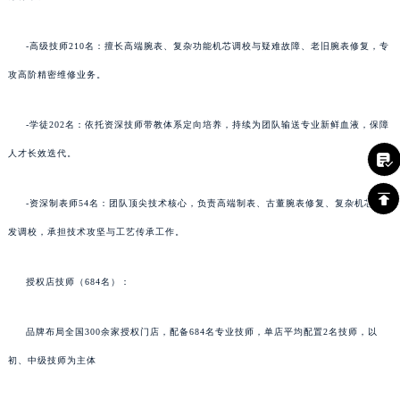
-高级技师210名：擅长高端腕表、复杂功能机芯调校与疑难故障、老旧腕表修复，专
攻高阶精密维修业务。
-学徒202名：依托资深技师带教体系定向培养，持续为团队输送专业新鲜血液，保障
人才长效迭代。
-资深制表师54名：团队顶尖技术核心，负责高端制表、古董腕表修复、复杂机芯研
发调校，承担技术攻坚与工艺传承工作。
授权店技师（684名）：
品牌布局全国300余家授权门店，配备684名专业技师，单店平均配置2名技师，以
初、中级技师为主体