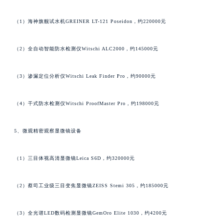
（1）海神旗舰试水机GREINER LT-121 Poseidon，约220000元
（2）全自动智能防水检测仪Witschi ALC2000，约145000元
（3）渗漏定位分析仪Witschi Leak Finder Pro，约90000元
（4）干式防水检测仪Witschi ProofMaster Pro，约198000元
5、微观精密观察显微镜设备
（1）三目体视高清显微镜Leica S6D，约320000元
（2）蔡司工业级三目变焦显微镜ZEISS Stemi 305，约185000元
（3）全光谱LED数码检测显微镜GemOro Elite 1030，约4200元