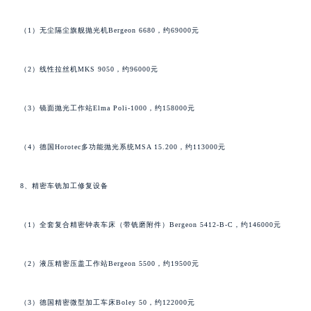
（1）无尘隔尘旗舰抛光机Bergeon 6680，约69000元
（2）线性拉丝机MKS 9050，约96000元
（3）镜面抛光工作站Elma Poli-1000，约158000元
（4）德国Horotec多功能抛光系统MSA 15.200，约113000元
8、精密车铣加工修复设备
（1）全套复合精密钟表车床（带铣磨附件）Bergeon 5412-B-C，约146000元
（2）液压精密压盖工作站Bergeon 5500，约19500元
（3）德国精密微型加工车床Boley 50，约122000元