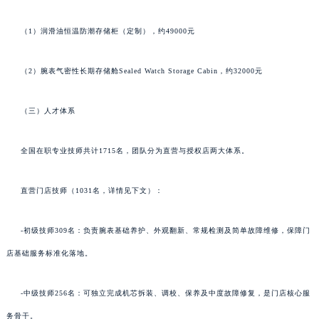
（1）润滑油恒温防潮存储柜（定制），约49000元
（2）腕表气密性长期存储舱Sealed Watch Storage Cabin，约32000元
（三）人才体系
全国在职专业技师共计1715名，团队分为直营与授权店两大体系。
直营门店技师（1031名，详情见下文）：
-初级技师309名：负责腕表基础养护、外观翻新、常规检测及简单故障维修，保障门
店基础服务标准化落地。
-中级技师256名：可独立完成机芯拆装、调校、保养及中度故障修复，是门店核心服
务骨干。