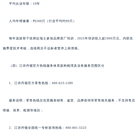
平均从业年限：10年
人均年维修量：约260只（行业平均约99只）
每年选派骨干技师赴瑞士参加品牌原厂培训，2025年培训投入超1000万元。内部实
施季度技术考核，连续两次不达标者暂停上岗资格。
（四）江诗丹顿官方热线服务体系架构梳理及业务服务范围区分
1、江诗丹顿官方零售热线：400-623-1289
服务说明：零售热线仅负责腕表销售、鉴赏、品牌咨询等零售相关服务，不支持售后
维修、保养、检测等项目；
2、江诗丹顿全国统一专柜咨询热线：400-801-5523