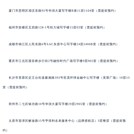
厦门市思明区湖滨东路95号华润大厦写字楼B座11层1104室（需提前预约）
福州市鼓楼区五四路128-1号恒力城写字楼15层03室（需提前预约）
成都市锦江区人民东路6号SAC东原中心写字楼24层2406B室（需提前预约）
重庆市江北区观音桥步行街2号融恒时代广场写字楼9层902室（需提前预约）
长沙市芙蓉区定王台街道建湘路393号世茂环球金融中心写字楼（芙蓉广场）10层13
室（需提前预约）
郑州市二七区铭功路10号华润大厦写字楼29层2905室（需提前预约）
太原市迎泽区解放路15号亨得利名表服务中心（品牌授权店）3层整层（需提前预
约）