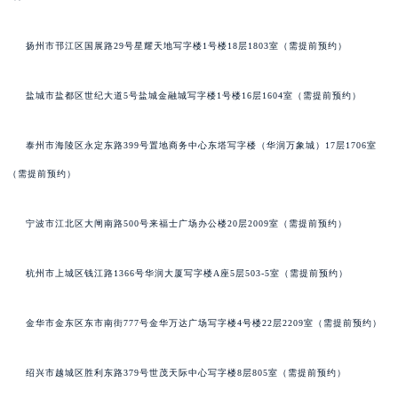
扬州市邗江区国展路29号星耀天地写字楼1号楼18层1803室（需提前预约）
盐城市盐都区世纪大道5号盐城金融城写字楼1号楼16层1604室（需提前预约）
泰州市海陵区永定东路399号置地商务中心东塔写字楼（华润万象城）17层1706室
（需提前预约）
宁波市江北区大闸南路500号来福士广场办公楼20层2009室（需提前预约）
杭州市上城区钱江路1366号华润大厦写字楼A座5层503-5室（需提前预约）
金华市金东区东市南街777号金华万达广场写字楼4号楼22层2209室（需提前预约）
绍兴市越城区胜利东路379号世茂天际中心写字楼8层805室（需提前预约）