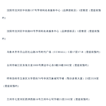
沈阳市沈河区中街路137号亨得利名表服务中心（品牌授权店）1层整层（需提前预
约）
沈阳市沈河区中街路83号亨得利名表服务中心（品牌授权店）1层整层（需提前预
约）
乌鲁木齐市天山区红山路26号时代广场（CCMALL）C座17层17-B（需提前预约）
台州市椒江区东海大道1800号腾达中心东1幢20楼2002室（需提前预约）
呼和浩特市玉泉区大学西街70号华润万象城写字楼（鄂尔多斯大厦）23层2326室
（需提前预约）
兰州市七里河区西津西路16号兰州中心写字楼21层2102室（需提前预约）