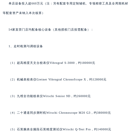
单店设备投入超660万元（注：另有配套专用定制辅机、专项精密工具及全周期耗材
等配套资产未纳入本次核算）
54家直营门店均配备核心设备（其他授权门店按需配备）：
1、走时检测与调校设备
（1）超高精度天文台校表仪Vibrograf S-3000，约180000元
（2）机械表校表仪Greiner Vibrograf ChronoScope X，约128000元
（3）九维全功能校表仪Witschi Senior 9D，约260000元
（4）二十通道同步测时机Witschi Chronoscope M20 G3，约380000元
（5）石英腕表全频段石英精度测试仪Witschi Q-Test Pro，约140000元