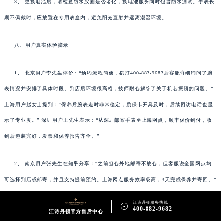
3、 更换电池后，请检查防水胶圈是否老化，换电池服务同时包含防水测试。手表长
期不佩戴时，应放置在专用表盒内，避免阳光直射并远离潮湿环境。
八、用户真实体验摘录
1、 北京用户李先生评价：“预约流程简便，拨打400-882-9682后客服详细询问了腕
表情况并安排了具体时段。到店后环境很高档，技师耐心解答了关于机芯振频的问题。”
上海用户赵女士提到：“保养后腕表走时非常稳定，质保卡开具及时，后续回访电话也显
示了专业度。” 深圳用户王先生表示：“从深圳邮寄手表至上海网点，顺丰保价到付，收
到后包装完好，发票和保养报告齐全。”
2、 南京用户张先生在知乎分享：“之前担心外地邮寄不放心，但客服说全国网点均
可选择到店或邮寄，并且支持提前预约。上海网点服务效率极高，3天完成保养并寄回。”
杭州用户周女士在大众点评写道：“环境私密，服务人员没有推销任何额外项目，全程透
江诗丹顿服务热线

400-882-9682
明。”
江诗丹顿官方售后中心