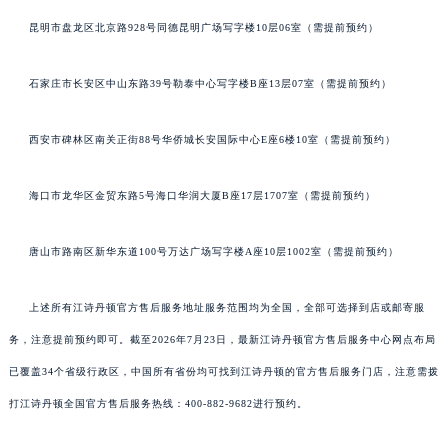
昆明市盘龙区北京路928号同德昆明广场写字楼10层06室（需提前预约）
石家庄市长安区中山东路39号勒泰中心写字楼B座13层07室（需提前预约）
西安市碑林区南关正街88号华侨城长安国际中心E座6楼10室（需提前预约）
海口市龙华区金贸东路5号海口华润大厦B座17层1707室（需提前预约）
唐山市路南区新华东道100号万达广场写字楼A座10层1002室（需提前预约）
上述所有江诗丹顿官方售后服务地址服务范围均为全国，全部可选择到店或邮寄服
务，注意提前预约即可。截至2026年7月23日，最新江诗丹顿官方售后服务中心网点布局
已覆盖34个省级行政区，中国所有省份均可找到江诗丹顿的官方售后服务门店，注意需拨
打江诗丹顿全国官方售后服务热线：400-882-9682进行预约。