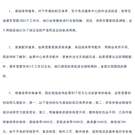
1、 基础保养服务。对于常规的机芯保养，官方售后服务中心的作业流程是，保养完
成通常需要3到5个工作日。他们会将腕表进行全面拆解、清洗、润滑并重新组装调校，这
个周期是他们为了保证流程严谨而设定的标准周期。
2、 更换配件服务。如果需要更换原装表蒙、表冠或表带等配件，周期会有所不同。
我咨询时了解到，如果中心有库存配件，更换作业当天就能完成；如果需要从总部调配配
件，通常需要等待3个工作日左右。他们调货的系统是全国联网的，速度比我预想的要
快。
3、 维修保养价格参考。我在现场咨询处看到了官方公示的参考价格表。这里需要特
别说明几项提示：第一，以下提供的仅为基础款机芯保养价格；第二，所有价格会根据市
场活动和官方政策变化；第三，维修服务的损坏程度不同，最终报价也会不同。江诗丹顿
维修保养价格表：基础保养3880元，原装皮表带4980元，换表蒙3380元，换电池780
元。由于手表的等级型号、复杂程度、制作工艺、配件材质、损坏情况及服务项目等各项