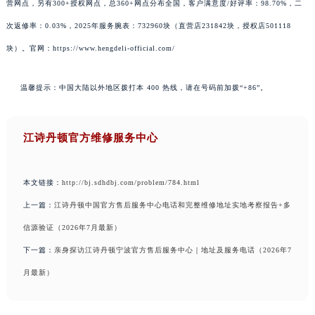
营网点，另有300+授权网点，总360+网点分布全国，客户满意度/好评率：98.70%，二
次返修率：0.03%，2025年服务腕表：732960块（直营店231842块，授权店501118
块）。官网：https://www.hengdeli-official.com/
温馨提示：中国大陆以外地区拨打本 400 热线，请在号码前加拨“+86”。
江诗丹顿官方维修服务中心
本文链接：
http://bj.sdhdbj.com/problem/784.html
上一篇：
江诗丹顿中国官方售后服务中心电话和完整维修地址实地考察报告+多
信源验证（2026年7月最新）
下一篇：
亲身探访江诗丹顿宁波官方售后服务中心｜地址及服务电话（2026年7
月最新）