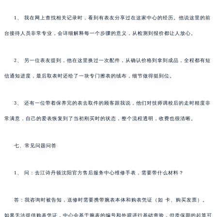
1、 我在网上查找相关记录时，看到有表友分享过在这家中心的经历。他说这里的前
台接待人员非常专业，会详细解释每一个步骤的意义，从检测到报价都让人放心。
2、 另一位表友提到，他在这里换过一次配件，从确认价格到拿到成品，全程都有短
信通知进度，最后取表时还给了一块专门擦表的绒布，细节做得挺到位。
3、 还有一位带着保养完的表去取件的顾客跟我说，他们对技师调校后的走时精度非
常满意，自己的爱表恢复到了当初刚买时的状态，整个流程透明，收费也很清晰。
七、常见问题问答
1、 问：去江诗丹顿沈阳官方售后服务中心维修手表，需要带什么材料？
答：我咨询时被告知，送修时需要携带腕表本体和购表凭证（如 卡、购买发票）。
如果无法提供购表凭证，中心会基于腕表的编号和外观进行基础查验，但质保期的起算可