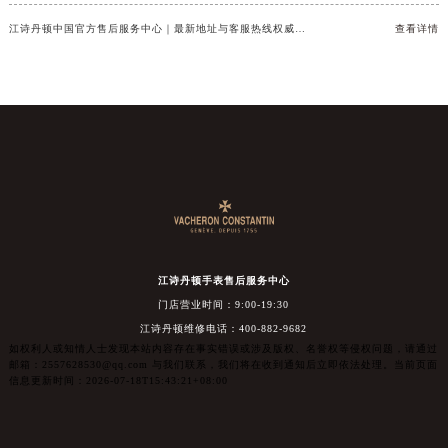
江诗丹顿中国官方售后服务中心｜最新地址与客服热线权威信息通知（20
查看详情
江诗丹顿手表售后服务中心
门店营业时间：9:00-19:30
江诗丹顿维修电话：400-882-9682
如权利人或知情人士发现本站内容存在事实错误或涉及版权、名誉权等侵权问题，请通过
邮箱：2557628530@qq.com 与我们联系，我们将在收到通知后立即依法处理。当前页面
信息更新时间：2026-07-18T15:43:21+08:00