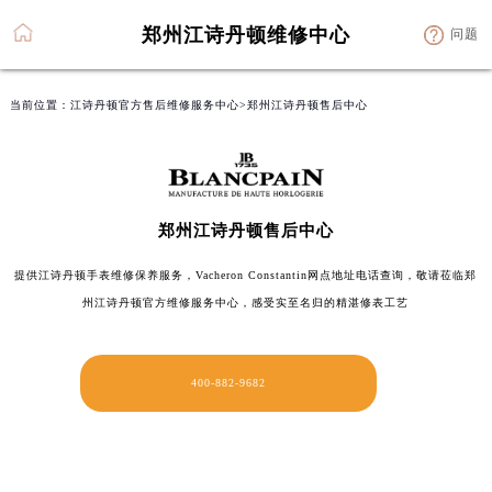
郑州江诗丹顿维修中心
问题
当前位置：
江诗丹顿官方售后维修服务中心
>郑州江诗丹顿售后中心
郑州江诗丹顿售后中心
提供江诗丹顿手表维修保养服务，Vacheron Constantin网点地址电话查询，敬请莅临郑
州江诗丹顿官方维修服务中心，感受实至名归的精湛修表工艺
400-882-9682