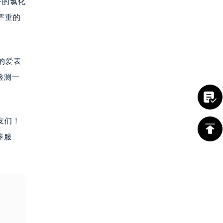
好的氯化
严重的
的爱表
检测一
友们！
养服