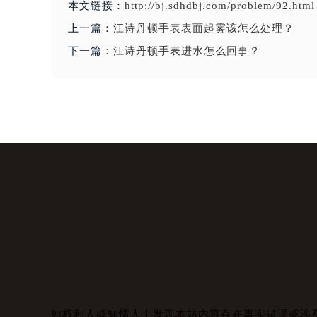
本文链接：
http://bj.sdhdbj.com/problem/92.html
上一篇：
江诗丹顿手表表面起雾该怎么处理？
下一篇：
江诗丹顿手表进水怎么回事？
如权利人或知情人士发现本站内容存在事实错误或涉及版