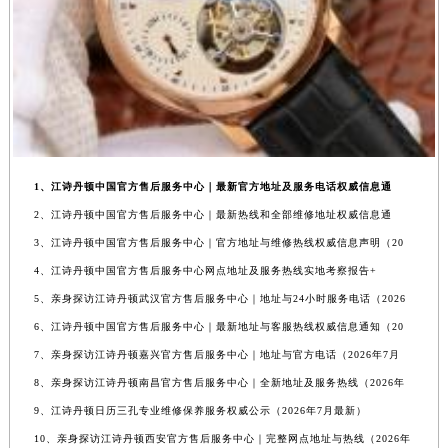
1、江诗丹顿中国官方售后服务中心｜最新官方地址及服务电话权威信息通
2、江诗丹顿中国官方售后服务中心｜最新热线和全部维修地址权威信息通
3、江诗丹顿中国官方售后服务中心｜官方地址与维修热线权威信息声明（20
4、江诗丹顿中国官方售后服务中心网点地址及服务热线实地考察报告+
5、亲身探访江诗丹顿武汉官方售后服务中心｜地址与24小时服务电话（2026
6、江诗丹顿中国官方售后服务中心｜最新地址与客服热线权威信息通知（20
7、亲身探访江诗丹顿嘉兴官方售后服务中心｜地址与官方电话（2026年7月
8、亲身探访江诗丹顿南昌官方售后服务中心｜全新地址及服务热线（2026年
9、江诗丹顿日历三孔专业维修保养服务权威公示（2026年7月最新）
10、亲身探访江诗丹顿西安官方售后服务中心｜完整网点地址与热线（2026年