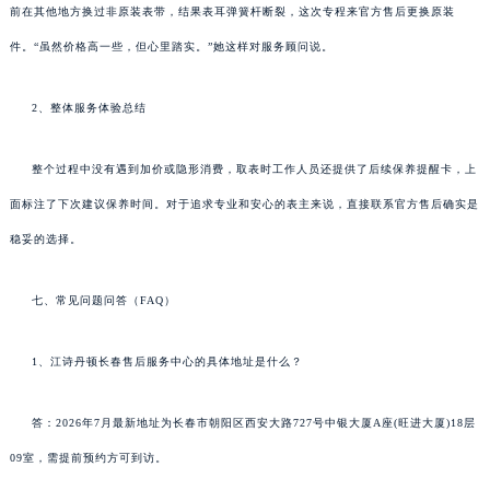
前在其他地方换过非原装表带，结果表耳弹簧杆断裂，这次专程来官方售后更换原装
件。“虽然价格高一些，但心里踏实。”她这样对服务顾问说。
2、整体服务体验总结
整个过程中没有遇到加价或隐形消费，取表时工作人员还提供了后续保养提醒卡，上
面标注了下次建议保养时间。对于追求专业和安心的表主来说，直接联系官方售后确实是
稳妥的选择。
七、常见问题问答（FAQ）
1、江诗丹顿长春售后服务中心的具体地址是什么？
答：2026年7月最新地址为长春市朝阳区西安大路727号中银大厦A座(旺进大厦)18层
09室，需提前预约方可到访。