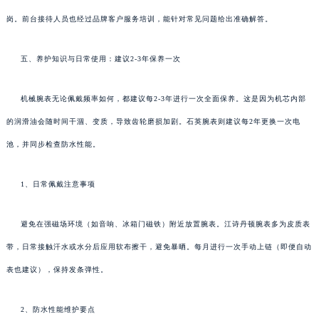
岗。前台接待人员也经过品牌客户服务培训，能针对常见问题给出准确解答。
五、养护知识与日常使用：建议2-3年保养一次
机械腕表无论佩戴频率如何，都建议每2-3年进行一次全面保养。这是因为机芯内部
的润滑油会随时间干涸、变质，导致齿轮磨损加剧。石英腕表则建议每2年更换一次电
池，并同步检查防水性能。
1、日常佩戴注意事项
避免在强磁场环境（如音响、冰箱门磁铁）附近放置腕表。江诗丹顿腕表多为皮质表
带，日常接触汗水或水分后应用软布擦干，避免暴晒。每月进行一次手动上链（即便自动
表也建议），保持发条弹性。
2、防水性能维护要点