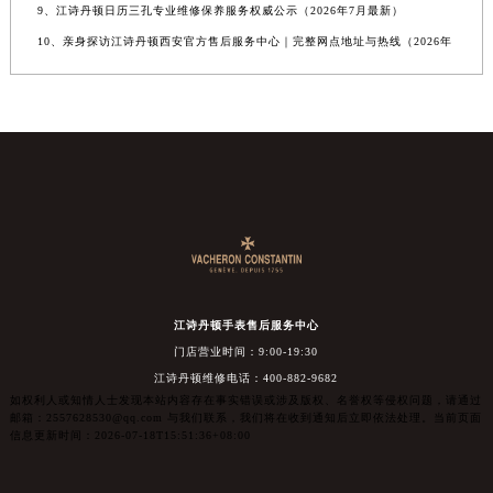
9、江诗丹顿日历三孔专业维修保养服务权威公示（2026年7月最新）
10、亲身探访江诗丹顿西安官方售后服务中心｜完整网点地址与热线（2026年
江诗丹顿手表售后服务中心
门店营业时间：9:00-19:30
江诗丹顿维修电话：400-882-9682
如权利人或知情人士发现本站内容存在事实错误或涉及版权、名誉权等侵权问题，请通过
邮箱：2557628530@qq.com 与我们联系，我们将在收到通知后立即依法处理。当前页面
信息更新时间：2026-07-18T15:51:36+08:00