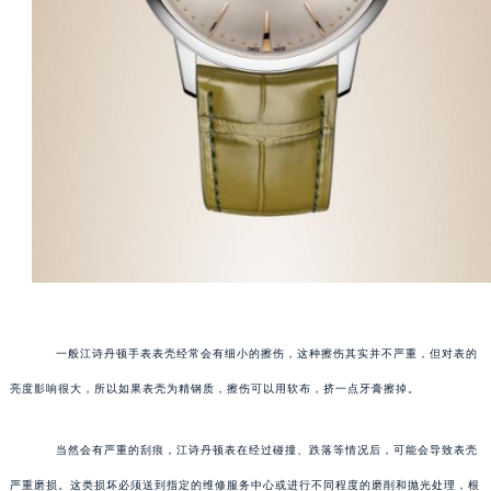
一般江诗丹顿手表表壳经常会有细小的擦伤，这种擦伤其实并不严重，但对表的
亮度影响很大，所以如果表壳为精钢质，擦伤可以用软布，挤一点牙膏擦掉。
当然会有严重的刮痕，江诗丹顿表在经过碰撞、跌落等情况后，可能会导致表壳
严重磨损。这类损坏必须送到指定的维修服务中心或进行不同程度的磨削和抛光处理，根