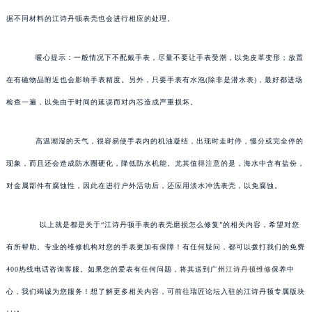
据不同材料的江诗丹顿表壳也会进行相应的处理。
暖心提示：一般情况下不配戴手表，尽量不要让手表受潮，以免皮革变形；放置
在有磁物品附近也会影响手表精度。另外，只要手表有水泡(除非是潜水表)，最好都进场
检查一遍，以免由于时间的延误而对内芯造成严重损坏。
高温潮湿的天气，很容易使手表内的机油凝结，出现时走时停，慢分或完全停的
现象，而且还会造成防水圈硬化，降低防水机能。尤其值得注意的是，海水中含有盐份，
对金属部件有腐蚀性，因此在进行户外活动后，还应用淡水冲洗表壳，以免腐蚀。
以上就是都是关于“江诗丹顿手表的表壳磨损怎么修复”的相关内容，希望对您
有所帮助。专业的维修机构对您的手表更加有保障！有任何疑问，都可以拨打我们的免费
400热线电话咨询客服。如果您的爱表有任何问题，将其送到广州
江诗丹顿维修
保养中
心，我们竭诚为您服务！想了解更多相关内容，可前往瑞匠论坛入驻的江诗丹顿专属版块