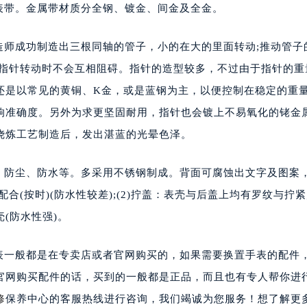
带。金属带材质分全钢、镀金、间金及全金。
成功制造出三根同轴的管子，小的在大的里面转动;推动管子
保指针转动时不会互相阻碍。指针的造型较多，不过由于指针的重
还是以常见的黄铜、K金，或是蓝钢为主，以便控制在稳定的重
响准确度。另外为求更坚固耐用，指针也会镀上不易氧化的铑金
烧炼工艺制造后，发出湛蓝的光晕色泽。
防尘、防水等。多采用不锈钢制成。背面可腐蚀出文字及图案
(按时)(防水性较差);(2)拧盖：表壳与后盖上均有罗纹与拧紧;(
(防水性强)。
一般都是在专卖店或者官网购买的，如果需要换置手表的配件
官网购买配件的话，买到的一般都是正品，而且也有专人帮你进
修
保养中心的客服热线进行咨询，我们竭诚为您服务！想了解更