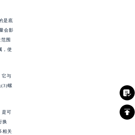
的是底
量会影
量范围
属，使
，它与
3)螺
，是可
行换
多相关