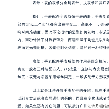
表带：表的表带分金属表带、皮表带和其它表
指针：手表配件字盘就像手表的脸，手表制造师
部的齿轮;三个齿轮都突出在字盘上，高低不一，确
响时间准确度，因此不论指针的造型如何花哨，材质
内。而秒针除了材质轻薄外，两端重量平均也足以影
表面更光亮耐磨。蓝钢也叫做烤蓝，是经过一种特殊
底盖：手表配件手表后盖的作用是固定机芯、
表壳一般有三种装配方式。(1)按盖：直接与表壳紧密配合
丝底：表壳与后盖采用螺丝固定，一般多见于方形表壳
以上就是江诗丹顿手表配件的介绍，现在手表
以到专卖店或者官网进行购买的，而且在专卖店或者
置。如果您还有其它问题，可以拨打广州
江诗丹顿维