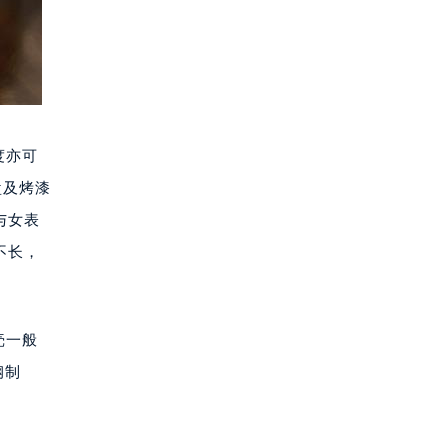
度亦可
盘及烤漆
与女表
不长，
壳一般
钢制