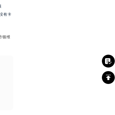
顿
上没有卡
丹顿维