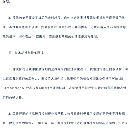
保期。
2. 质保的范围覆盖了机芯的走时精度、自动上链效率以及因技师操作失误导致的故
障。不过客服也补充说明，如果腕表在 期内出现了外部撞击、进水或者人为不当操作导
致的损坏，则不在这个 范围内，需要按照常规的损坏维修流程处理。
四、技术标准与设备环境
1. 这次探访让我印象最深刻的是维修车间的透明化设计。我通过等待区的玻璃窗，可
以直接看到技师的工作台。据接待人员介绍，这里使用的核心检测设备包括了Witschi
Chronoscope S1校表仪和Elma超声波清洗机，这些都是目前行业内针对精密机械腕表维
护的高级设备。
2. 工作环境的恒温恒湿控制得非常严格，技师操作时佩戴了专用的防静电手环和指
套。他们使用的螺丝刀、镊子等工具，都是专门为江诗丹顿这种级别机芯定制的，扭力有