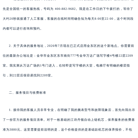
先是全国统一的客服热线，号码为 400-882-9682。我是在工作日的下午拨打的，等待了
大约20秒就接通了人工客服，客服的在线时间明确告知为每天8:00至22:00，这个时间段
内都可以进行咨询和预约。
2. 关于具体的服务地址，2026年7月现在已正式启用金东区的这个新地点。你需要前
往的最新办公地址是：金华市金东区东市南街777号金华万达广场写字楼4号楼22层2209
室。我实测从万达广场的1号门进入，右转即是写字楼的大堂，电梯厅有明确的楼层指
引，到22层后很容易找到2209室。
二、服务项目与收费标准
1. 接待我的客服人员非常专业，在明确了我的腕表型号和故障现象后，首先向我出示
了一份官方的服务项目清单。对于一枚基础的江诗丹顿自动上链机芯，保养服务的收费基
准为3880元。这里需要提前说明的是，这个价格提供的是基础款机芯的保养报价，不包