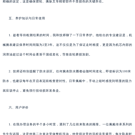
精确的设定，这是确保摆轮、擒纵叉等精密部件不受损伤的关键所在。
五、养护知识与日常使用
1. 趁着等待检测结果的时间，我和技师聊了一下日常养护。他给出的专业建议是，机
械腕表建议保养时间间隔为2至3年。这不仅仅是为了保证走时精度，更是因为机芯内部的
润滑油超过这个时间会逐渐干涸或老化，导致齿轮磨损加剧。
2. 技师还特别提醒了防水误区。任何腕表防水圈都会随时间老化，即使标识为100米
防水，也建议每年在开启表冠前检查密封性。日常佩戴中，手动上链时感觉到明显的阻力
就应该停止，避免强行扭动损坏发条盒。
六、用户评价
1. 在我办理业务的半个多小时里，遇到了几位前来取表的顾客。一位佩戴传承系列的
先生告诉我，这是他第二次来这里做整机洗油，他觉得这里的流程非常规范，每次取表时