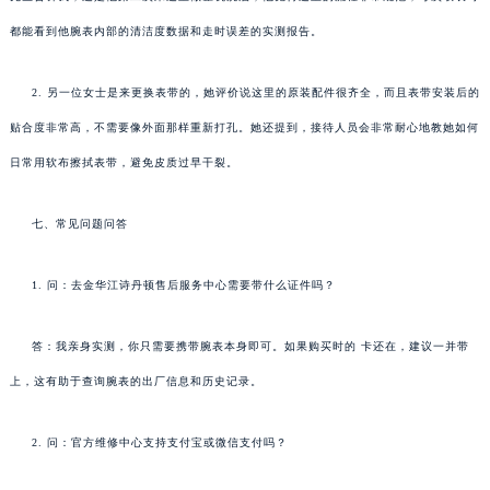
都能看到他腕表内部的清洁度数据和走时误差的实测报告。
2. 另一位女士是来更换表带的，她评价说这里的原装配件很齐全，而且表带安装后的
贴合度非常高，不需要像外面那样重新打孔。她还提到，接待人员会非常耐心地教她如何
日常用软布擦拭表带，避免皮质过早干裂。
七、常见问题问答
1. 问：去金华江诗丹顿售后服务中心需要带什么证件吗？
答：我亲身实测，你只需要携带腕表本身即可。如果购买时的 卡还在，建议一并带
上，这有助于查询腕表的出厂信息和历史记录。
2. 问：官方维修中心支持支付宝或微信支付吗？