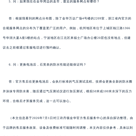
5. 问：如果我住在金华周边的县市，最近的服务网点有哪些？
答：根据我看到的网点分布图，除了金华万达广场4号楼的2209室，浙江省内官方的
合规服务网点的分布为了覆盖更广泛的用户。例如，杭州地区有位于上城区钱江路1366
号华润大厦A座5楼的站点，宁波地区在江北区来福士广场办公楼20层也没有地点，但建
议去之前都通过客服电话进行预约确认。
6. 问：更换电池后，石英表的防水性能还能保证吗？
答：官方售后在更换电池后，会执行标准的气压测试流程。技师会更换全新的防水圈
并涂抹专用防水膏，随后通过气压测试仪进行加压测试，模拟50米或100米水深下的压力
环境，合格后才算服务完成，这一点可以放心。
（本文信息基于2026年7月1日对江诗丹顿金华官方售后服务中心的亲自探访整理。由
于品牌的售后服务政策、设备及收费标准可能随时间调整，本文内容仅供参考，具体以到