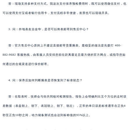
答：现场支持多种支付方式。我这次支付保养预检费用时，既可以使用微信支付，也
可以使用支付宝或者银行信用卡，支付流程非常便捷，发票也可以现场开具。
3. 问：外地表友去金华，是否可以将表邮寄到售后中心？
答：官方售后中心原则上不建议直接邮寄贵重腕表。最稳妥的做法是先拨打 400-
882-9682 客服热线，由客服人员安排您前往距离最近且最方便的官方网点，或指导您如
何通过的合规渠道进行保价邮寄。
4. 问：保养后如何判断腕表是否恢复到了标准状态？
答：在取表时，技师会与你共同核对检测报告。报告上会明确列出五个方位的走时误
差数据（表盘朝上、朝下、表冠朝上、朝下、朝左），正常的单日误差标准通常在正负4
秒至正负10秒之间，动力储备测试也会达到标称值的95%以上。