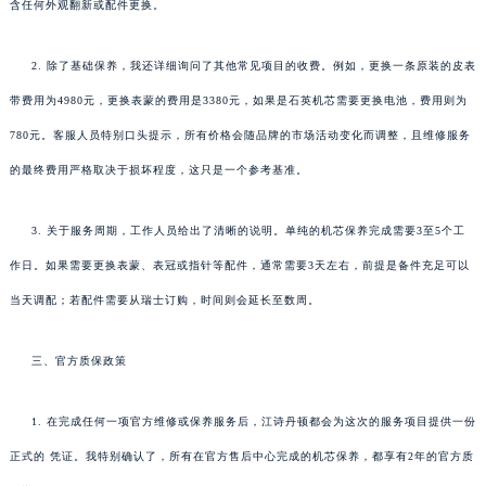
含任何外观翻新或配件更换。
2. 除了基础保养，我还详细询问了其他常见项目的收费。例如，更换一条原装的皮表
带费用为4980元，更换表蒙的费用是3380元，如果是石英机芯需要更换电池，费用则为
780元。客服人员特别口头提示，所有价格会随品牌的市场活动变化而调整，且维修服务
的最终费用严格取决于损坏程度，这只是一个参考基准。
3. 关于服务周期，工作人员给出了清晰的说明。单纯的机芯保养完成需要3至5个工
作日。如果需要更换表蒙、表冠或指针等配件，通常需要3天左右，前提是备件充足可以
当天调配；若配件需要从瑞士订购，时间则会延长至数周。
三、官方质保政策
1. 在完成任何一项官方维修或保养服务后，江诗丹顿都会为这次的服务项目提供一份
正式的 凭证。我特别确认了，所有在官方售后中心完成的机芯保养，都享有2年的官方质