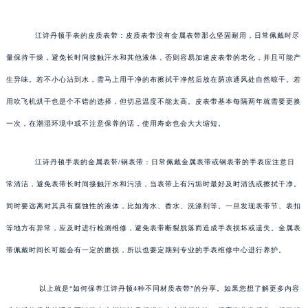
江诗丹顿手表的皮质表带：皮质表带没有金属表带那么坚固耐用，日常佩戴时尽
量保持干燥，避免长时间接触汗水和其他液体，否则容易加速皮表带的老化，并且可能产
生异味。若不小心沾到水，需马上用干净的布擦拭干净然后放在荫凉通风处自然晾干。若
用吹飞机烘干也是个不错的选择，但切忌温度不能太高。皮表带基本每隔两年就需要更换
一次，在潮湿环境中或不注意保养的话，使用寿命也会大大缩短。
江诗丹顿手表的金属表带/钢表带：日常佩戴金属表带或钢表带的手表应注意日
常清洁，避免表带长时间接触汗水和污渍，当表带上有污垢时最好及时清洗或擦拭干净。
同时要远离对其具有腐蚀性的液体，比如海水、香水、洗涤剂等。一旦发现表带节、表扣
等地方有异常，应及时进行检测维修，避免表带断裂脱落而造成手表损坏或遗失。金属表
带佩戴时间长可能会有一定的磨损，所以也要定期到专业的手表维修中心进行养护。
以上就是“如何保养江诗丹顿4种不同材质表带”的分享。如果您想了解更多内容