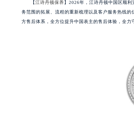
【
江诗丹顿保养
】2026年，江诗丹顿中国区顺
务范围的拓展、流程的重新梳理以及客户服务热线的
方售后体系，全方位提升中国表主的售后体验，全力