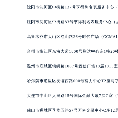
沈阳市沈河区中街路137号亨得利名表服务中心
沈阳市沈河区中街路83号亨得利名表服务中心（
乌鲁木齐市天山区红山路26号时代广场（CCMAL
台州市椒江区东海大道1800号腾达中心东1幢20
温州市鹿城区锦绣路1067号置信广场10层101
哈尔滨市道里区友谊西路600号富力中心T2座写字
大连市中山区人民路15号国际金融大厦7层G室
佛山市禅城区季华五路57号万科金融中心C座12层