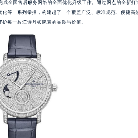
利完成全国售后服务网络的全面优化升级工作。通过网点的全新打
优化等一系列举措，构建起了一个覆盖广泛、标准规范、便捷高
守护每一枚江诗丹顿腕表的品质与价值。