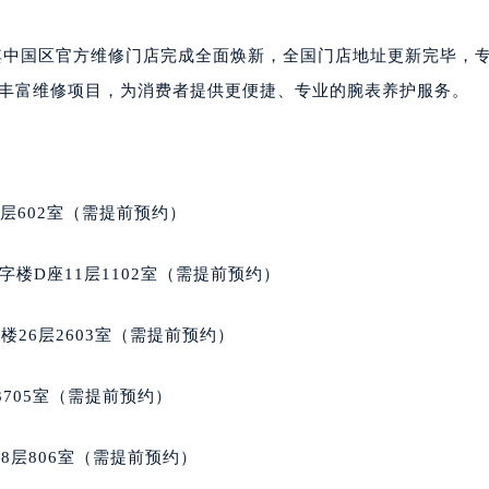
，其中国区官方维修门店完成全面焕新，全国门店地址更新完毕，
流程、丰富维修项目，为消费者提供更便捷、专业的腕表养护服务。
层602室（需提前预约）
楼D座11层1102室（需提前预约）
26层2603室（需提前预约）
705室（需提前预约）
8层806室（需提前预约）