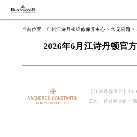
当前位置：
广州江诗丹顿维修保养中心
>
常见问题
>
2026年6月江诗丹顿
【江诗丹顿保养】20
工作。通过网点的全