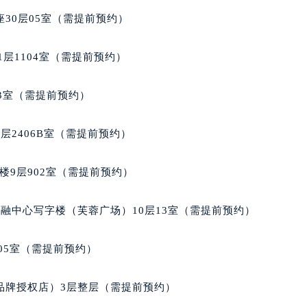
30层05室（需提前预约）
层1104室（需提前预约）
03室（需提前预约）
层2406B室（需提前预约）
9层902室（需提前预约）
融中心写字楼（芙蓉广场）10层13室（需提前预约）
05室（需提前预约）
品牌授权店）3层整层（需提前预约）