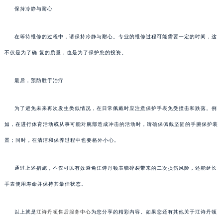
保持冷静与耐心
在等待维修的过程中，请保持冷静与耐心。专业的维修过程可能需要一定的时间，这
不仅是为了确 复的质量，也是为了保护您的投资。
最后，预防胜于治疗
为了避免未来再次发生类似情况，在日常佩戴时应注意保护手表免受撞击和跌落。例
如，在进行体育活动或从事可能对腕部造成冲击的活动时，请确保佩戴坚固的手腕保护装
置；同时，在清洁和保养过程中也要格外小心。
通过上述措施，不仅可以有效避免江诗丹顿表镜碎裂带来的二次损伤风险，还能延长
手表使用寿命并保持其最佳状态。
以上就是
江诗丹顿售后服务中心
为您分享的精彩内容。如果您还有其他关于江诗丹顿