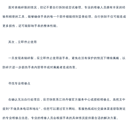
面对表镜碎裂的情况，切记不要自行拆卸或尝试修理。专业的维修人员拥有丰富的经
验和精密的工具，能够确保手表的每一个部件都能得到妥善处理。自行拆卸不仅可能造成
更多损伤，还可能影响手表的整体性能。
其次，立即停止使用
一旦发现表镜碎裂，应立即停止使用该手表。避免在没有保护的情况下继续佩戴，以
防碎片进一步损伤手表内部零件或对佩戴者造成伤害。
寻找专业维修点
在确认无法自行处理后，应尽快联系江诗丹顿官方服务中心或授权维修点。虽然文中
提到“不做具体电话和地址”，但您可以通过官方网站、客服热线或社交媒体渠道获取附近
的专业维修点信息。专业的维修人员会根据手表的具体情况提供最合适的解决方案。