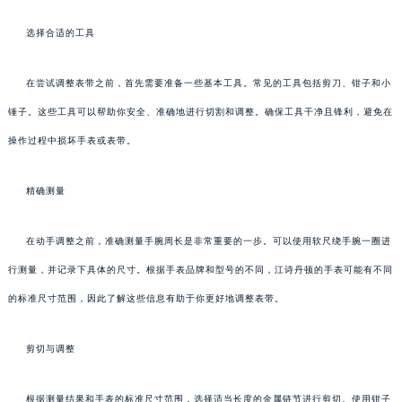
选择合适的工具
在尝试调整表带之前，首先需要准备一些基本工具。常见的工具包括剪刀、钳子和小
锤子。这些工具可以帮助你安全、准确地进行切割和调整。确保工具干净且锋利，避免在
操作过程中损坏手表或表带。
精确测量
在动手调整之前，准确测量手腕周长是非常重要的一步。可以使用软尺绕手腕一圈进
行测量，并记录下具体的尺寸。根据手表品牌和型号的不同，江诗丹顿的手表可能有不同
的标准尺寸范围，因此了解这些信息有助于你更好地调整表带。
剪切与调整
根据测量结果和手表的标准尺寸范围，选择适当长度的金属链节进行剪切。使用钳子