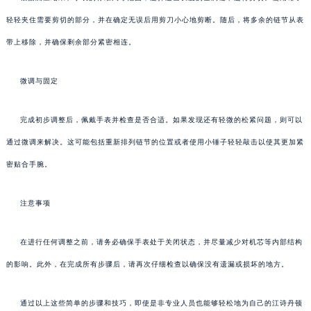
轻轻夹住需要剪切的部分，并在确定无误后用剪刀小心地剪断。随后，将多余的链节从表
带上移除，并确保剩余部分紧密相连。
微调与固定
完成初步调整后，佩戴手表并检查是否合适。如果发现还有轻微的松紧问题，则可以
通过微调来解决。这可能包括重新排列链节的位置或者使用小锤子轻轻敲击以使其更加紧
密贴合手腕。
注意事项
在进行任何调整之前，请务必确保手表处于关闭状态，并尽量减少对机芯等内部结构
的影响。此外，在完成所有步骤后，请再次仔细检查以确保没有遗漏或损坏的地方。
通过以上这些简单的步骤和技巧，即使是非专业人员也能够轻松地为自己的江诗丹顿