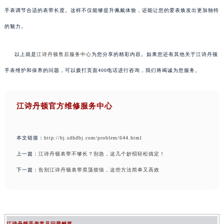
手表调节合适的表带长度。这样不仅能够提升佩戴体验，还能让您的爱表焕发出更加独特
的魅力。
以上就是
江诗丹顿售后服务中心
为您分享的精彩内容。如果您还有其他关于江诗丹顿
手表维护和保养的问题，可以拨打页面400电话进行咨询，我们将竭诚为您服务。
江诗丹顿官方维修服务中心
本文链接：
http://bj.sdhdbj.com/problem/644.html
上一篇：
江诗丹顿表带不够长？别急，这几个妙招轻松搞定！
下一篇：
告别江诗丹顿表带晃荡烦恼，这些方法简单又高效
江诗丹顿手表常见问题解答