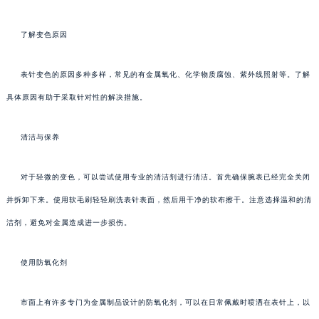
了解变色原因
表针变色的原因多种多样，常见的有金属氧化、化学物质腐蚀、紫外线照射等。了解
具体原因有助于采取针对性的解决措施。
清洁与保养
对于轻微的变色，可以尝试使用专业的清洁剂进行清洁。首先确保腕表已经完全关闭
并拆卸下来。使用软毛刷轻轻刷洗表针表面，然后用干净的软布擦干。注意选择温和的清
洁剂，避免对金属造成进一步损伤。
使用防氧化剂
市面上有许多专门为金属制品设计的防氧化剂，可以在日常佩戴时喷洒在表针上，以