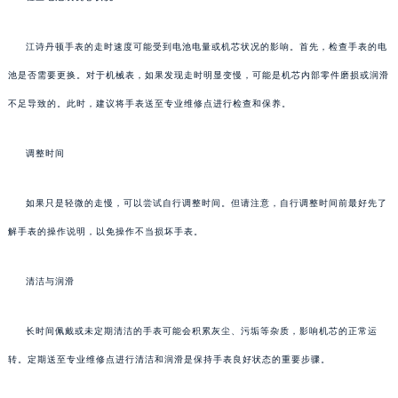
江诗丹顿手表的走时速度可能受到电池电量或机芯状况的影响。首先，检查手表的电
池是否需要更换。对于机械表，如果发现走时明显变慢，可能是机芯内部零件磨损或润滑
不足导致的。此时，建议将手表送至专业维修点进行检查和保养。
调整时间
如果只是轻微的走慢，可以尝试自行调整时间。但请注意，自行调整时间前最好先了
解手表的操作说明，以免操作不当损坏手表。
清洁与润滑
长时间佩戴或未定期清洁的手表可能会积累灰尘、污垢等杂质，影响机芯的正常运
转。定期送至专业维修点进行清洁和润滑是保持手表良好状态的重要步骤。