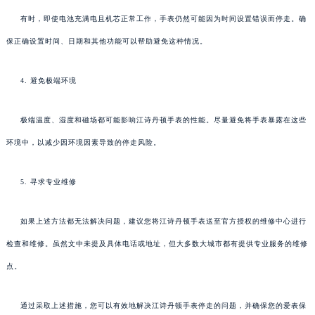
有时，即使电池充满电且机芯正常工作，手表仍然可能因为时间设置错误而停走。确
保正确设置时间、日期和其他功能可以帮助避免这种情况。
4. 避免极端环境
极端温度、湿度和磁场都可能影响江诗丹顿手表的性能。尽量避免将手表暴露在这些
环境中，以减少因环境因素导致的停走风险。
5. 寻求专业维修
如果上述方法都无法解决问题，建议您将江诗丹顿手表送至官方授权的维修中心进行
检查和维修。虽然文中未提及具体电话或地址，但大多数大城市都有提供专业服务的维修
点。
通过采取上述措施，您可以有效地解决江诗丹顿手表停走的问题，并确保您的爱表保