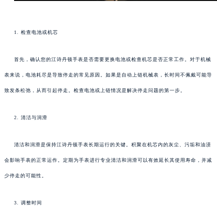
1. 检查电池或机芯
首先，确认您的江诗丹顿手表是否需要更换电池或检查机芯是否正常工作。对于机械
表来说，电池耗尽是导致停走的常见原因。如果是自动上链机械表，长时间不佩戴可能导
致发条松弛，从而引起停走。检查电池或上链情况是解决停走问题的第一步。
2. 清洁与润滑
清洁和润滑是保持江诗丹顿手表长期运行的关键。积聚在机芯内的灰尘、污垢和油渍
会影响手表的正常运作。定期为手表进行专业清洁和润滑可以有效延长其使用寿命，并减
少停走的可能性。
3. 调整时间