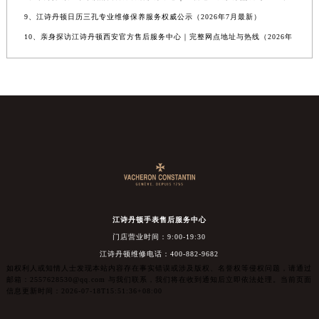
9、江诗丹顿日历三孔专业维修保养服务权威公示（2026年7月最新）
10、亲身探访江诗丹顿西安官方售后服务中心｜完整网点地址与热线（2026年
江诗丹顿手表售后服务中心
门店营业时间：9:00-19:30
江诗丹顿维修电话：400-882-9682
如权利人或知情人士发现本站内容存在事实错误或涉及版权、名誉权等侵权问题，请通过
邮箱：2557628530@qq.com 与我们联系，我们将在收到通知后立即依法处理。当前页面
信息更新时间：2026-07-18T15:51:36+08:00