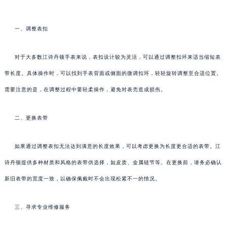
一、调整表扣
对于大多数江诗丹顿手表来说，表扣设计较为灵活，可以通过调整扣环来适当缩短表
带长度。具体操作时，可以找到手表背面或侧面的微调扣环，轻轻旋转调整至合适位置。
需要注意的是，在调整过程中要轻柔操作，避免对表壳造成损伤。
二、更换表带
如果通过调整表扣无法达到满意的长度效果，可以考虑更换为长度更合适的表带。江
诗丹顿提供多种材质和风格的表带供选择，如皮质、金属链节等。在更换前，请务必确认
新旧表带的宽度一致，以确保佩戴时不会出现松紧不一的情况。
三、寻求专业维修服务