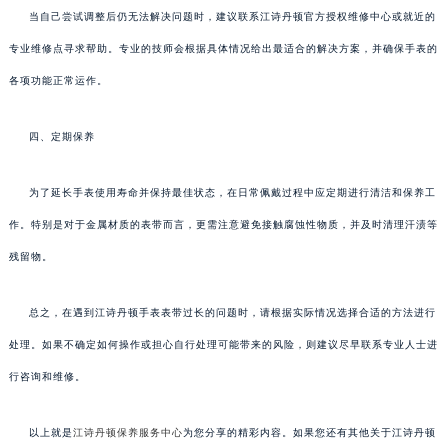
当自己尝试调整后仍无法解决问题时，建议联系江诗丹顿官方授权维修中心或就近的
专业维修点寻求帮助。专业的技师会根据具体情况给出最适合的解决方案，并确保手表的
各项功能正常运作。
四、定期保养
为了延长手表使用寿命并保持最佳状态，在日常佩戴过程中应定期进行清洁和保养工
作。特别是对于金属材质的表带而言，更需注意避免接触腐蚀性物质，并及时清理汗渍等
残留物。
总之，在遇到江诗丹顿手表表带过长的问题时，请根据实际情况选择合适的方法进行
处理。如果不确定如何操作或担心自行处理可能带来的风险，则建议尽早联系专业人士进
行咨询和维修。
以上就是
江诗丹顿保养服务中心
为您分享的精彩内容。如果您还有其他关于江诗丹顿