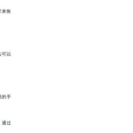
术来恢
法可以
用的手
。通过