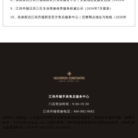
9、江诗丹顿日历三孔专业维修保养服务权威公示（2026年7月最新）
10、亲身探访江诗丹顿西安官方售后服务中心｜完整网点地址与热线（2026年
江诗丹顿手表售后服务中心
门店营业时间：9:00-19:30
江诗丹顿维修电话：400-882-9682
如权利人或知情人士发现本站内容存在事实错误或涉及版权、名誉权等侵权问题，请通过
邮箱：2557628530@qq.com 与我们联系，我们将在收到通知后立即依法处理。当前页面
信息更新时间：2026-07-18T15:51:36+08:00