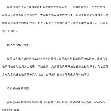
湿度是导致江诗丹顿机械表机芯生锈的主要原因之一。高湿度环境下，空气中的水分
容易渗入表壳和机芯的缝隙中，尤其是在温差较大的情况下，水分更容易凝结成水珠，从
而加速金属部件的氧化过程。此外，长期处于潮湿环境中，还可能滋生霉菌，进一步加剧
机芯的腐蚀。
清洁剂与化学物质
使用含有化学成分的清洁剂或保养产品时，如果没有彻底清洗干净残留物，这些化学
物质可能会与金属发生反应，导致生锈。尤其是在日常佩戴过程中接触到汗水、化妆品等
含有化学成分的物质后未及时清洁，也可能引发机芯部分金属部件的腐蚀。
不正确的佩戴习惯
如果您的手表出现问题建议您尽快拨打江诗丹顿售后维修服务中心热线：400-606-
8509进行咨询。