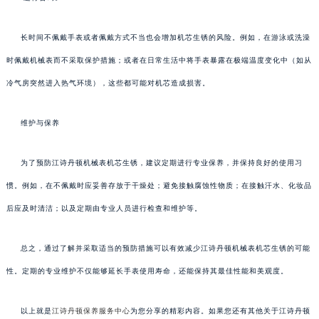
长时间不佩戴手表或者佩戴方式不当也会增加机芯生锈的风险。例如，在游泳或洗澡
时佩戴机械表而不采取保护措施；或者在日常生活中将手表暴露在极端温度变化中（如从
冷气房突然进入热气环境），这些都可能对机芯造成损害。
维护与保养
为了预防江诗丹顿机械表机芯生锈，建议定期进行专业保养，并保持良好的使用习
惯。例如，在不佩戴时应妥善存放于干燥处；避免接触腐蚀性物质；在接触汗水、化妆品
后应及时清洁；以及定期由专业人员进行检查和维护等。
总之，通过了解并采取适当的预防措施可以有效减少江诗丹顿机械表机芯生锈的可能
性。定期的专业维护不仅能够延长手表使用寿命，还能保持其最佳性能和美观度。
以上就是
江诗丹顿保养服务中心
为您分享的精彩内容。如果您还有其他关于江诗丹顿