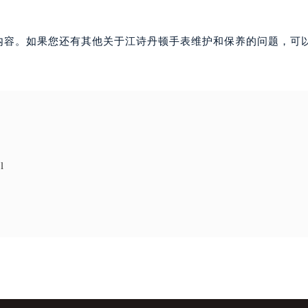
。
内容。如果您还有其他关于江诗丹顿手表维护和保养的问题，可
l