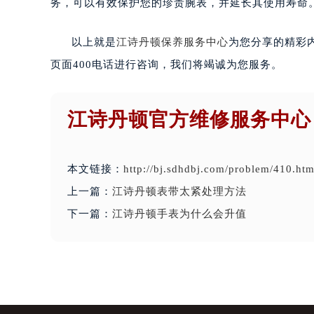
务，可以有效保护您的珍贵腕表，并延长其使用寿命
以上就是
江诗丹顿保养服务中心
为您分享的精彩
页面400电话进行咨询，我们将竭诚为您服务。
江诗丹顿官方维修服务中心
本文链接：
http://bj.sdhdbj.com/problem/410.htm
上一篇：
江诗丹顿表带太紧处理方法
下一篇：
江诗丹顿手表为什么会升值