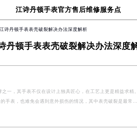
江诗丹顿手表官方售后维修服务点
 江诗丹顿手表表壳破裂解决办法深度解析
诗丹顿手表表壳破裂解决办法深度
牌之一，其手表不仅在设计上独具匠心，在工艺上更是精益求精
致的手表，也难免会遇到意外损伤的情况，其中表壳破裂是最常