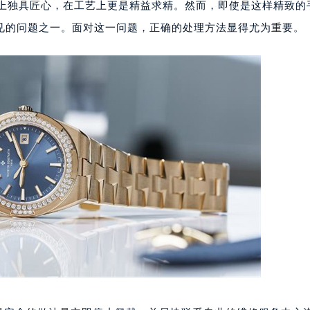
计上独具匠心，在工艺上更是精益求精。然而，即使是这样精致的
见的问题之一。面对这一问题，正确的处理方法显得尤为重要。