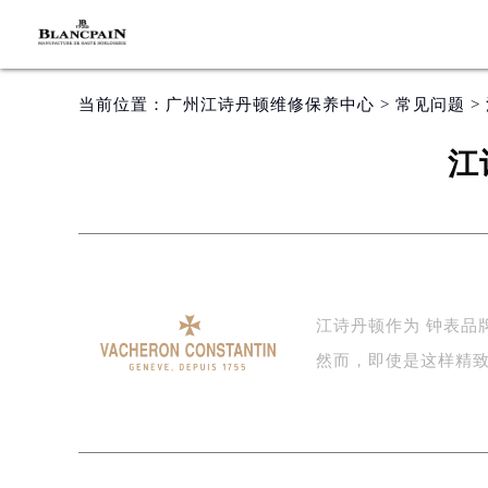
当前位置：
广州江诗丹顿维修保养中心
>
常见问题
>
江
江诗丹顿作为 钟表品
然而，即使是这样精