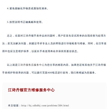
4.避免接触化学物质或腐蚀性液体。
5.按照说明书正确佩戴和使用。
总之，在面对江诗丹顿手表停走的问题时，用户应首先尝试简单的自我排查与处理方
法；若无法解决问题，则建议寻求专业人员的帮助进行详细检查与维修。同时，在日常使
用中也应注意维护保养，以延长手表使用寿命并保持其最佳状态。
以上就是
江诗丹顿售后服务中心
为您分享的精彩内容。如果您还有其他关于江诗丹顿
手表维护和保养的问题，可以拨打页面400电话进行咨询，我们将竭诚为您服务。
江诗丹顿官方维修服务中心
本文链接：
http://bj.sdhdbj.com/problem/384.html