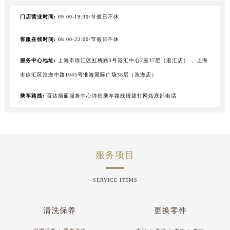
门店营业时间:
09:00-19:30/节假日不休
客服在线时间:
08:00-22:00/节假日不休
服务中心地址:
上海市徐汇区虹桥路3号港汇中心2座37层（港汇店） 、上海
市徐汇区淮海中路1045号淮海国际广场38层（淮海店）
乘车路线:
百达翡丽服务中心详细乘车路线请拔打网站底部电话
服务项目
SERVICE ITEMS
清洗保养
更换零件