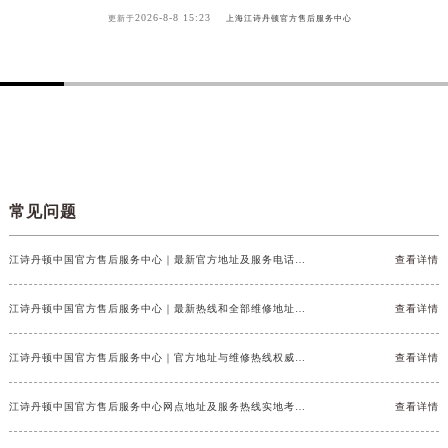
2026-8-8 15:23
更新于
上海江诗丹顿官方售后服务中心
常见问题
江诗丹顿中国官方售后服务中心｜最新官方地址及服务电话权威信息通
查看详情
江诗丹顿中国官方售后服务中心｜最新热线和全部维修地址权威信息通
查看详情
江诗丹顿中国官方售后服务中心｜官方地址与维修热线权威信息声明（20
查看详情
江诗丹顿中国官方售后服务中心网点地址及服务热线实地考察报告+
查看详情