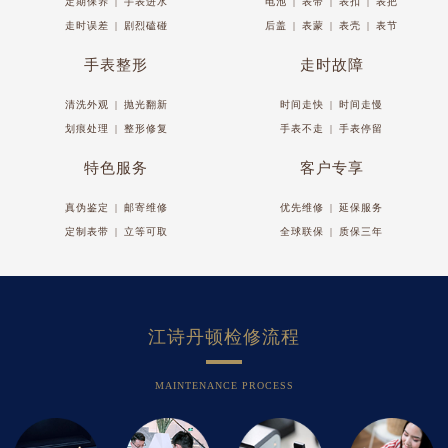
定期保养
|
手表进水
电池
|
表带
|
表扣
|
表把
走时误差
|
剧烈磕碰
后盖
|
表蒙
|
表壳
|
表节
手表整形
走时故障
清洗外观
|
抛光翻新
时间走快
|
时间走慢
划痕处理
|
整形修复
手表不走
|
手表停留
特色服务
客户专享
真伪鉴定
|
邮寄维修
优先维修
|
延保服务
定制表带
|
立等可取
全球联保
|
质保三年
江诗丹顿检修流程
MAINTENANCE PROCESS