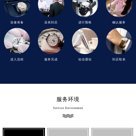
送修准备
送表到店
进行预检
确认服务
进入流程
服务完成
短信通知
到店取表
服务环境
Service Environmen